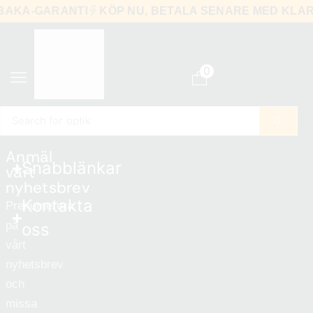
LBAKA-GARANTI
KÖP NU, BETALA SENARE MED KL
0
Search for
optik
Anmäl
Snabblänkar
vårt
nyhetsbrev
Kontakta
Prenumerera
på
oss
vårt
nyhetsbrev
och
missa