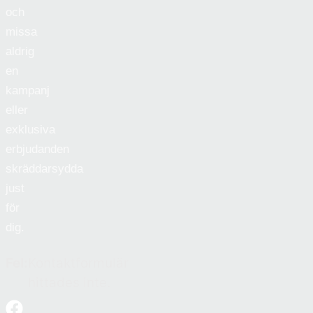
och
missa
aldrig
en
kampanj
eller
exklusiva
erbjudanden
skräddarsydda
just
för
dig.
Fel:
Kontaktformulär
hittades inte.