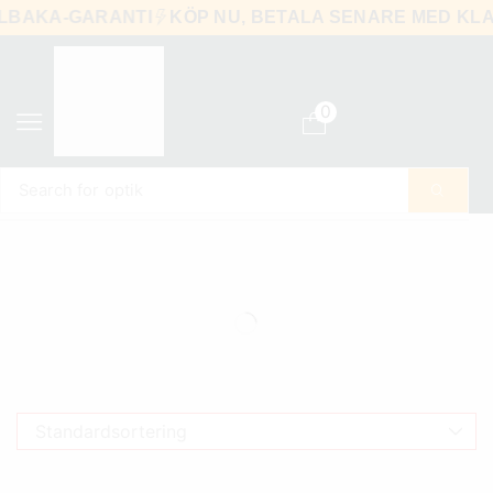
ILLBAKA-GARANTI
KÖP NU, BETALA SENARE MED 
0
Search for
optik