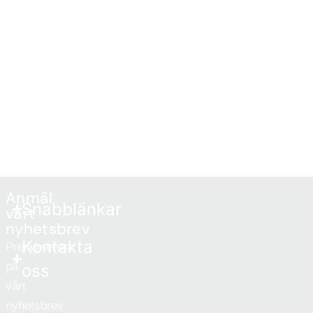
Anmäl
Snabblänkar
vårt
nyhetsbrev
Kontakta
Prenumerera
på
oss
vårt
nyhetsbrev