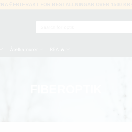
LARNA
FRI FRAKT FÖR BESTÄLLNINGAR ÖVER 1500 K
Search for
optik
Åtelkameror
REA 🔥
FIBEROPTIK