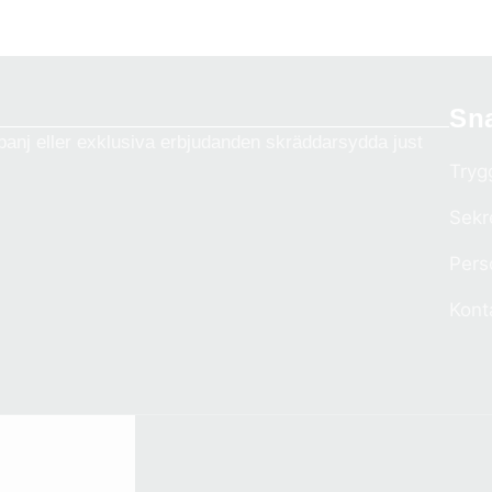
Sn
anj eller exklusiva erbjudanden skräddarsydda just
Tryg
Sekr
Pers
Kont