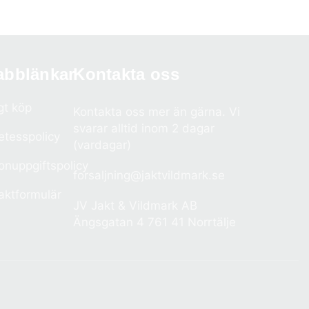
abblänkar
Kontakta oss
gt köp
Kontakta oss mer än gärna. Vi
svarar alltid inom 2 dagar
etesspolicy
(vardagar)
onuppgiftspolicy
forsaljning@jaktvildmark.se
aktformulär
JV Jakt & Vildmark AB
Ängsgatan 4 761 41 Norrtälje