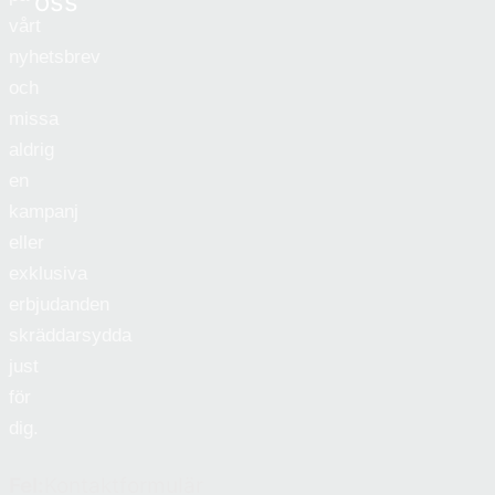
oss
vårt
nyhetsbrev
och
missa
aldrig
en
kampanj
eller
exklusiva
erbjudanden
skräddarsydda
just
för
dig.
Fel:
Kontaktformulär