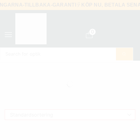
S PENGARNA-TILLBAKA-GARANTI
KÖP NU, BETALA 
0
Search for
optik