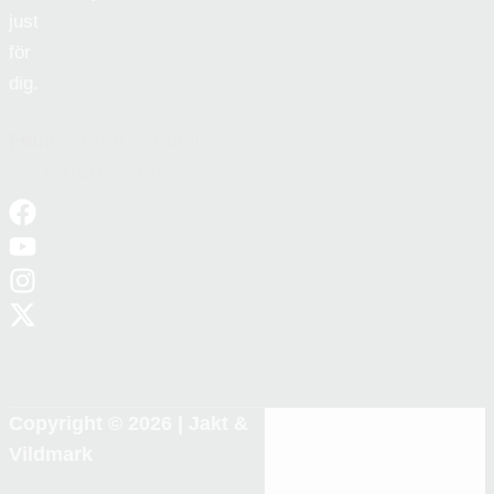
just
för
dig.
Fel:
Kontaktformulär
hittades inte.
Copyright © 2026 |
Jakt &
Vildmark