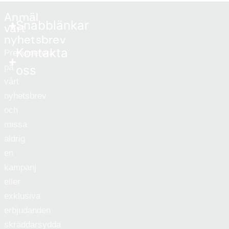
Anmäl
Snabblänkar
vårt
nyhetsbrev
Kontakta
Prenumerera
på
oss
vårt
nyhetsbrev
och
missa
aldrig
en
kampanj
eller
exklusiva
erbjudanden
skräddarsydda