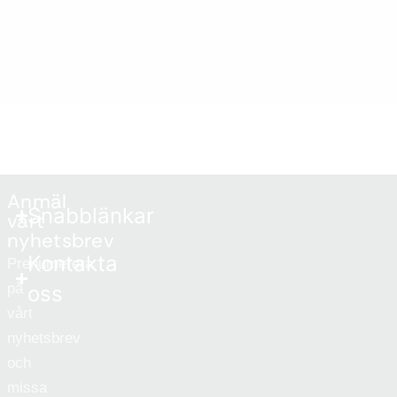
Anmäl
Snabblänkar
vårt
nyhetsbrev
Kontakta
Prenumerera
på
oss
vårt
nyhetsbrev
och
missa