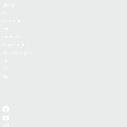
aldrig
en
kampanj
eller
exklusiva
erbjudanden
skräddarsydda
just
för
dig.
Fel:
Kontaktformulär
hittades inte.