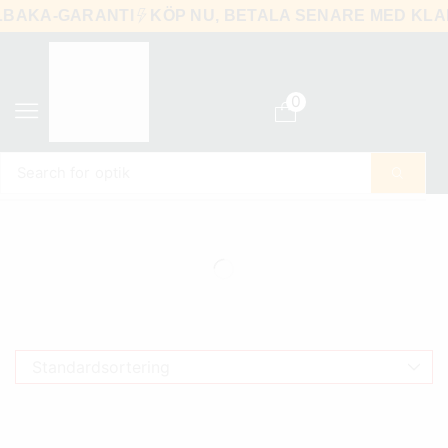
ILLBAKA-GARANTI
KÖP NU, BETALA SENARE MED K
0
Search for
optik