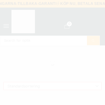
PENGARNA-TILLBAKA-GARANTI
KÖP NU, BETALA S
0
Search for
optik