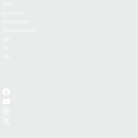
eller
exklusiva
erbjudanden
skräddarsydda
just
för
dig.
Fel:
Kontaktformulär
hittades inte.