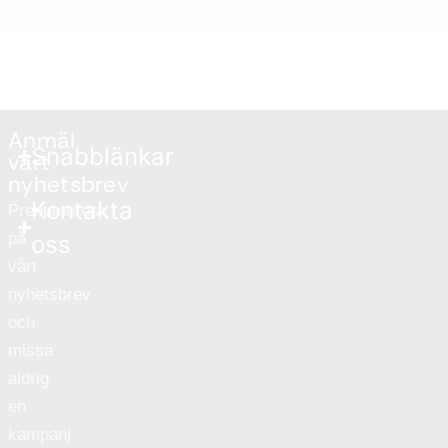
Anmäl
Snabblänkar
vårt
nyhetsbrev
Kontakta
Prenumerera
på
oss
vårt
nyhetsbrev
och
missa
aldrig
en
kampanj