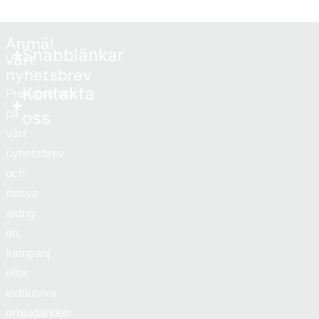
Anmäl
Snabblänkar
vårt
nyhetsbrev
Kontakta
Prenumerera
på
oss
vårt
nyhetsbrev
och
missa
aldrig
en
kampanj
eller
exklusiva
erbjudanden