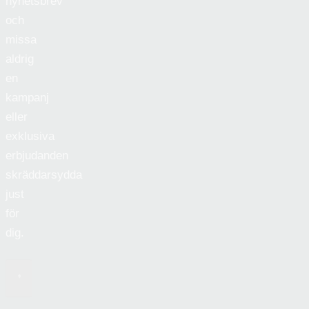
nyhetsbrev
och
missa
aldrig
en
kampanj
eller
exklusiva
erbjudanden
skräddarsydda
just
för
dig.