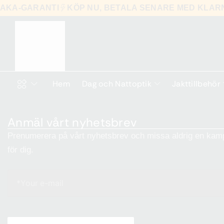
LBAKA-GARANTI
KÖP NU, BETALA SENARE MED KLA
Hem
Dag och Nattoptik
Jakttillbehör
Anmäl vårt nyhetsbrev
Prenumerera på vårt nyhetsbrev och missa aldrig en kamp
för dig.