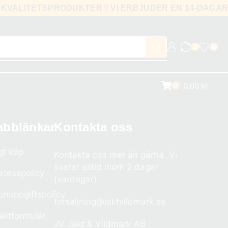
KVALITETSPRODUKTER
VI ERBJUDER EN 14-DAG
0
0
0,00
kr
0
abblänkar
Kontakta oss
gt köp
Kontakta oss mer än gärna. Vi
svarar alltid inom 2 dagar
etesspolicy
(vardagar)
onuppgiftspolicy
forsaljning@jaktvildmark.se
aktformulär
JV Jakt & Vildmark AB