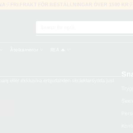
RNA
FRI FRAKT FÖR BESTÄLLNINGAR ÖVER 1500 KR
Search for
optik
Åtelkameror
REA 🔥
Sn
anj eller exklusiva erbjudanden skräddarsydda just
Tryg
Sekr
Pers
Kont