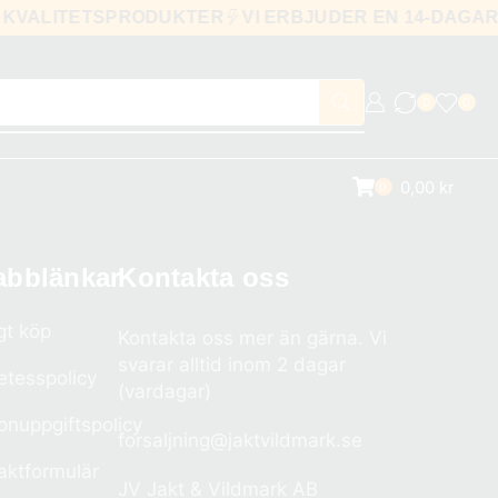
KVALITETSPRODUKTER
VI ERBJUDER EN 14-DAG
0
0
0,00
kr
0
abblänkar
Kontakta oss
gt köp
Kontakta oss mer än gärna. Vi
svarar alltid inom 2 dagar
etesspolicy
(vardagar)
onuppgiftspolicy
forsaljning@jaktvildmark.se
aktformulär
JV Jakt & Vildmark AB