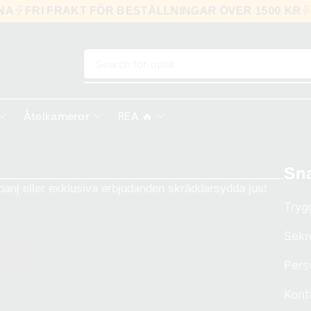
RNA
FRI FRAKT FÖR BESTÄLLNINGAR ÖVER 1500 KR
Search for
optik
Åtelkameror
REA 🔥
Sn
anj eller exklusiva erbjudanden skräddarsydda just
Tryg
Sekr
Pers
Kont