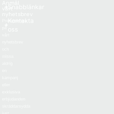
Anmäl
Snabblänkar
vårt
nyhetsbrev
Kontakta
Prenumerera
på
oss
vårt
nyhetsbrev
och
missa
aldrig
en
kampanj
eller
exklusiva
erbjudanden
skräddarsydda
just