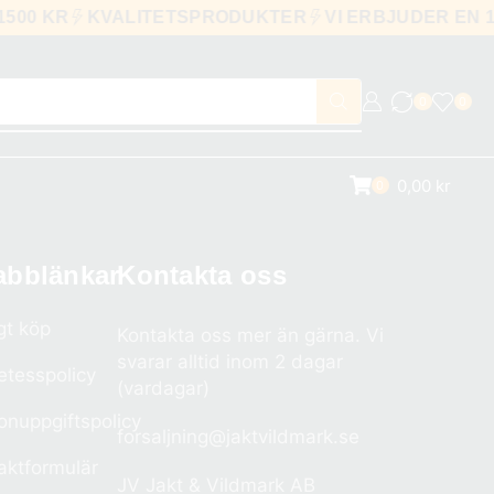
1500 KR
KVALITETSPRODUKTER
VI ERBJUDER EN
0
0
0,00
kr
0
abblänkar
Kontakta oss
gt köp
Kontakta oss mer än gärna. Vi
svarar alltid inom 2 dagar
etesspolicy
(vardagar)
onuppgiftspolicy
forsaljning@jaktvildmark.se
aktformulär
JV Jakt & Vildmark AB