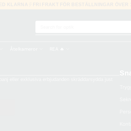
MED KLARNA
FRI FRAKT FÖR BESTÄLLNINGAR ÖVER 
Search for
optik
Åtelkameror
REA 🔥
Sn
anj eller exklusiva erbjudanden skräddarsydda just
Tryg
Sekr
Pers
Kont