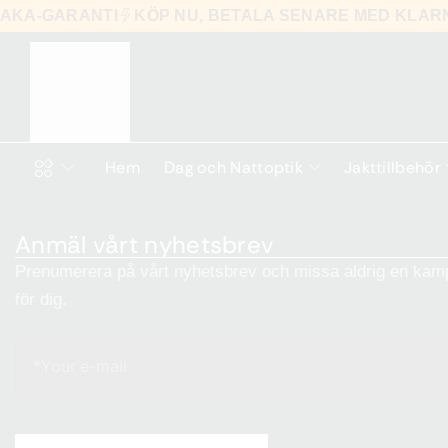
LBAKA-GARANTI
KÖP NU, BETALA SENARE MED KLA
Hem
Dag och Nattoptik
Jakttillbehör
Anmäl vårt nyhetsbrev
Prenumerera på vårt nyhetsbrev och missa aldrig en kamp
för dig.