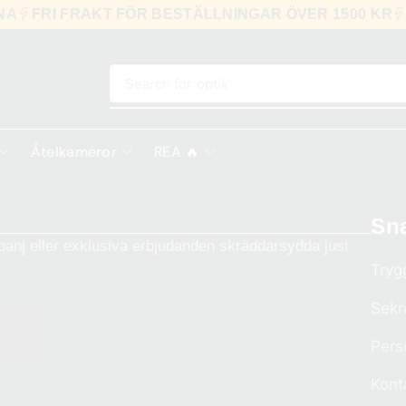
RNA
FRI FRAKT FÖR BESTÄLLNINGAR ÖVER 1500 KR
Search for
optik
Åtelkameror
REA 🔥
Sn
anj eller exklusiva erbjudanden skräddarsydda just
Tryg
Sekr
Pers
Kont