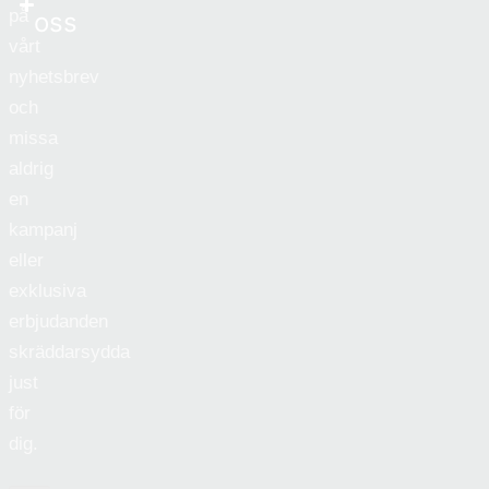
på
oss
vårt
nyhetsbrev
och
missa
aldrig
en
kampanj
eller
exklusiva
erbjudanden
skräddarsydda
just
för
dig.