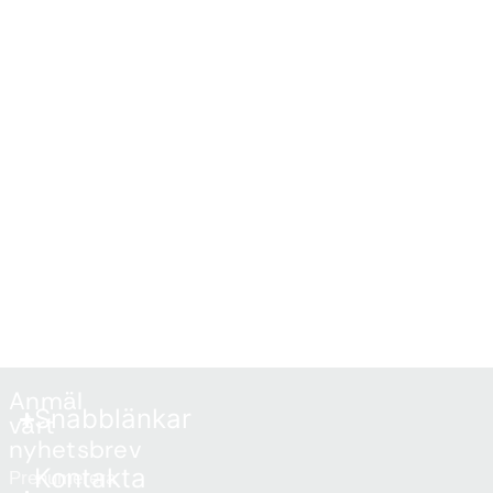
Anmäl
Snabblänkar
vårt
nyhetsbrev
Kontakta
Prenumerera