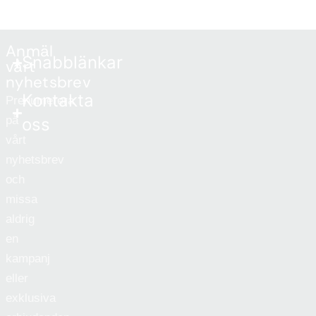
Anmäl
Snabblänkar
vårt
nyhetsbrev
Kontakta
Prenumerera
på
oss
vårt
nyhetsbrev
och
missa
aldrig
en
kampanj
eller
exklusiva