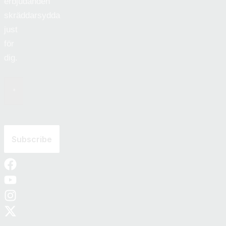
erbjudanden
skräddarsydda
just
för
dig.