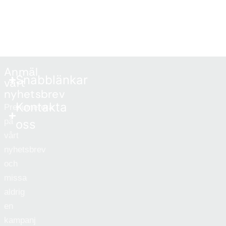
Anmäl
Snabblänkar
vårt
nyhetsbrev
Kontakta
Prenumerera
på
oss
vårt
nyhetsbrev
och
missa
aldrig
en
kampanj