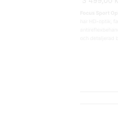
3 499,00
k
Focus Sport O
har HD-optik, 
antireflexbehand
och detaljerad b