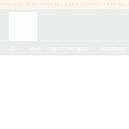
N 14-DAGARS PENGARNA-TILLBAKA-GARANTI
KÖP N
Hem
Dag och Nattoptik
Jakttillbehör