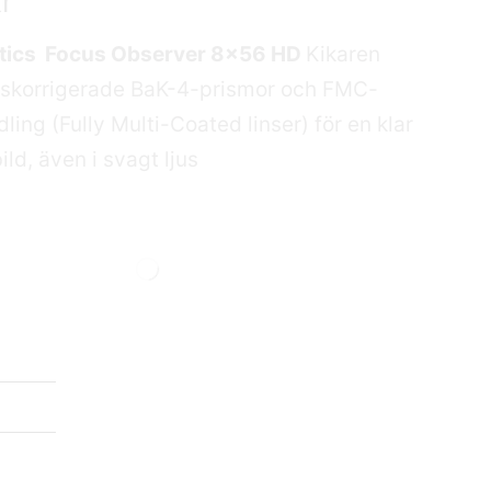
r
ptics Focus Observer 8×56 HD
Kikaren
faskorrigerade BaK-4-prismor och FMC-
ling (Fully Multi-Coated linser) för en klar
ild, även i svagt ljus