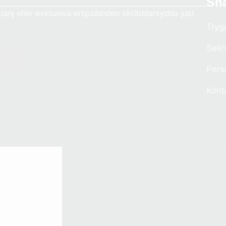
Sn
anj eller exklusiva erbjudanden skräddarsydda just
Tryg
Sekr
Pers
Kont