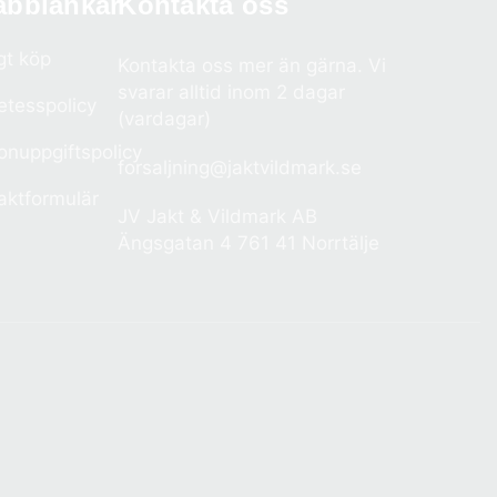
abblänkar
Kontakta oss
gt köp
Kontakta oss mer än gärna. Vi
svarar alltid inom 2 dagar
etesspolicy
(vardagar)
onuppgiftspolicy
forsaljning@jaktvildmark.se
aktformulär
JV Jakt & Vildmark AB
Ängsgatan 4 761 41 Norrtälje