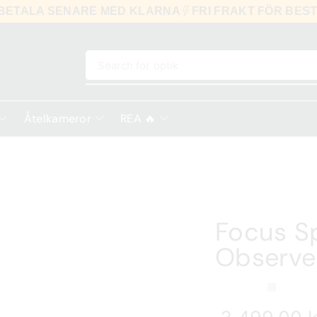
U, BETALA SENARE MED KLARNA
FRI FRAKT FÖR B
Search for
optik
Åtelkameror
REA 🔥
Focus S
Observe