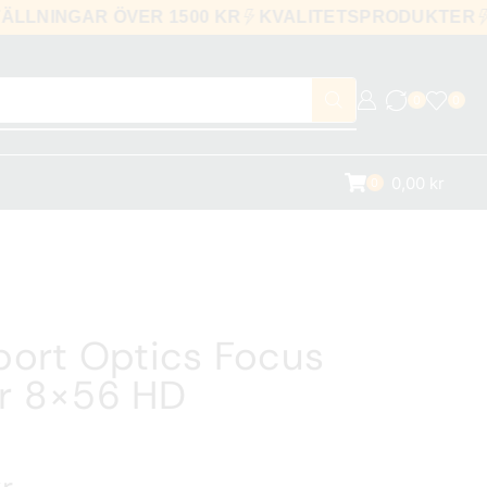
ESTÄLLNINGAR ÖVER 1500 KR
KVALITETSPRODUKTE
0
0
0,00
kr
0
port Optics Focus
r 8×56 HD