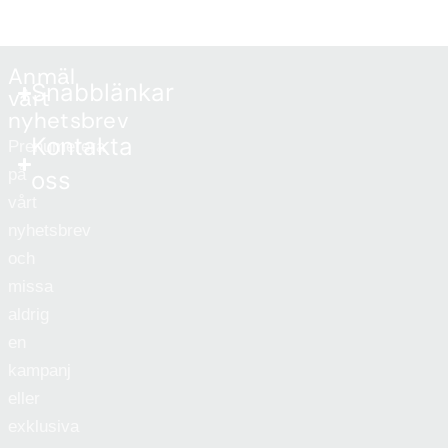
Anmäl
Snabblänkar
vårt
nyhetsbrev
Kontakta
Prenumerera
på
oss
vårt
nyhetsbrev
och
missa
aldrig
en
kampanj
eller
exklusiva