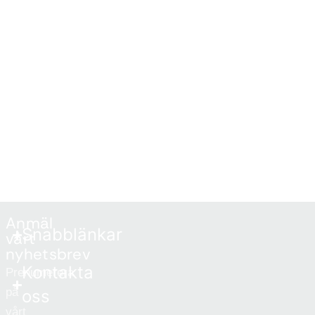
Anmäl
Snabblänkar
vårt
nyhetsbrev
Kontakta
Prenumerera
på
oss
vårt