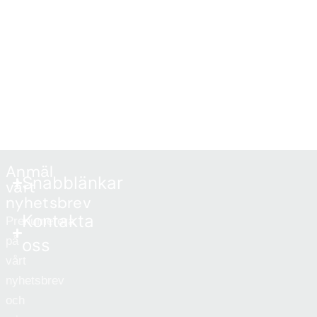
Anmäl
Snabblänkar
vårt
nyhetsbrev
Kontakta
Prenumerera
på
oss
vårt
nyhetsbrev
och