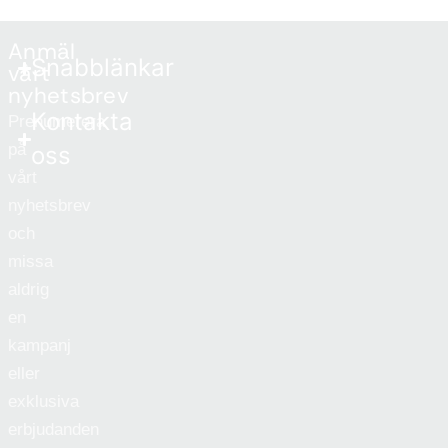
Anmäl
Snabblänkar
vårt
nyhetsbrev
Kontakta
Prenumerera
på
oss
vårt
nyhetsbrev
och
missa
aldrig
en
kampanj
eller
exklusiva
erbjudanden