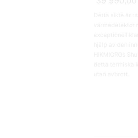
39 990,0
Detta sikte är 
värmedetektor 
exceptionell kl
hjälp av den in
HIKMICROs Shut
detta termiska 
utan avbrott.