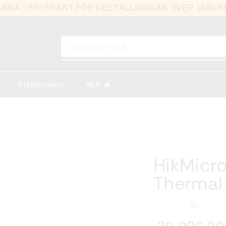
 KLARNA
FRI FRAKT FÖR BESTÄLLNINGAR ÖVER 150
Search for
optik
Åtelkameror
REA 🔥
HikMicro
Thermal