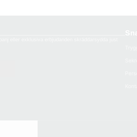
Sn
anj eller exklusiva erbjudanden skräddarsydda just
Tryg
Sekr
Pers
Kont