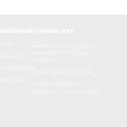
abblänkar
Kontakta oss
gt köp
Kontakta oss mer än gärna. Vi
svarar alltid inom 2 dagar
etesspolicy
(vardagar)
onuppgiftspolicy
forsaljning@jaktvildmark.se
aktformulär
JV Jakt & Vildmark AB
Ängsgatan 4 761 41 Norrtälje