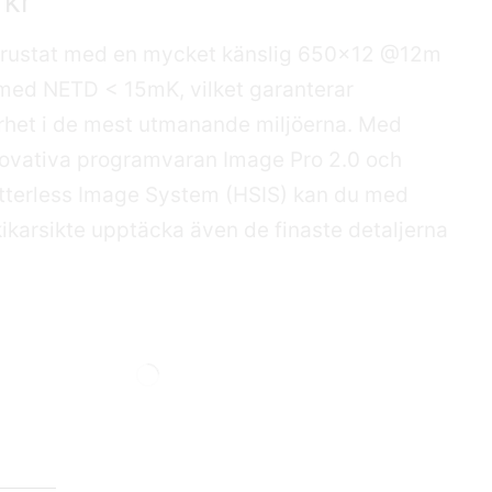
0
kr
utrustat med en mycket känslig 650×12 @12m
med NETD < 15mK, vilket garanterar
arhet i de mest utmanande miljöerna. Med
novativa programvaran Image Pro 2.0 och
terless Image System (HSIS) kan du med
kikarsikte upptäcka även de finaste detaljerna