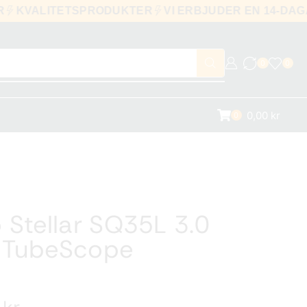
0 KR
KVALITETSPRODUKTER
VI ERBJUDER EN 14
0
0
0,00
kr
0
 Stellar SQ35L 3.0
 TubeScope