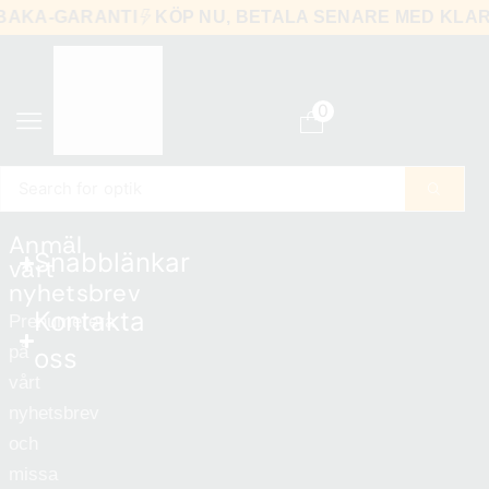
LLBAKA-GARANTI
KÖP NU, BETALA SENARE MED KL
0
Search for
optik
Anmäl
Snabblänkar
vårt
nyhetsbrev
Kontakta
Prenumerera
på
oss
vårt
nyhetsbrev
och
missa