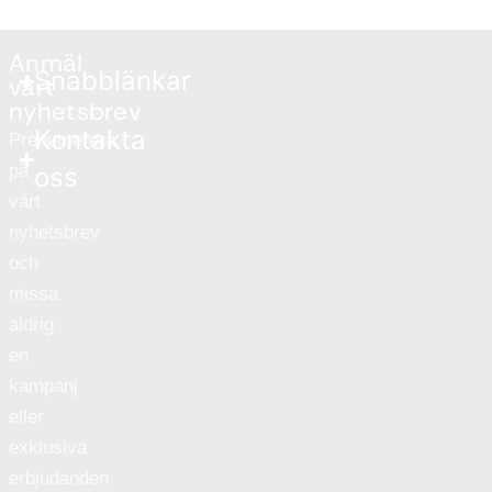
Anmäl
Snabblänkar
vårt
nyhetsbrev
Kontakta
Prenumerera
på
oss
vårt
nyhetsbrev
och
missa
aldrig
en
kampanj
eller
exklusiva
erbjudanden