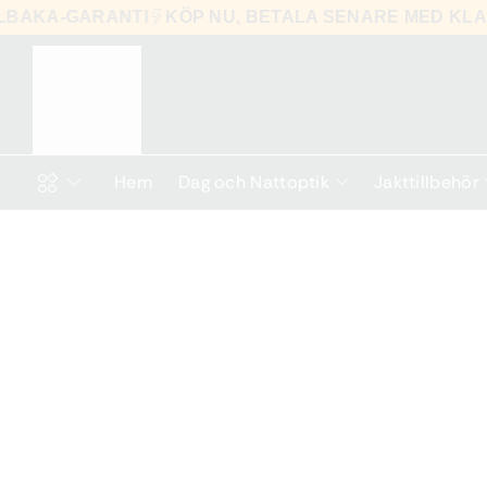
-TILLBAKA-GARANTI
KÖP NU, BETALA SENARE MED
Hem
Dag och Nattoptik
Jakttillbehör