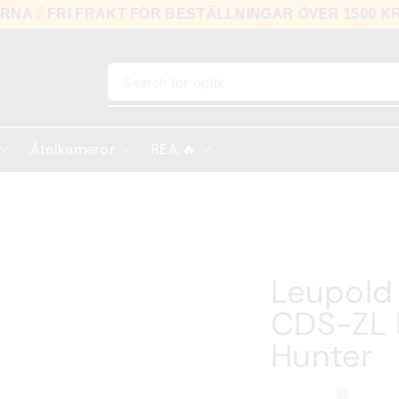
 KLARNA
FRI FRAKT FÖR BESTÄLLNINGAR ÖVER 150
Search for
optik
Åtelkameror
REA 🔥
Leupold
CDS-ZL I
Hunter