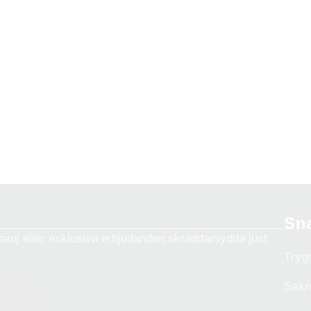
Sn
anj eller exklusiva erbjudanden skräddarsydda just
Tryg
Sekr