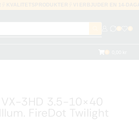
0 KR
KVALITETSPRODUKTER
VI ERBJUDER EN 14
0
0
0,00
kr
0
 VX-3HD 3.5-10×40
llum. FireDot Twilight