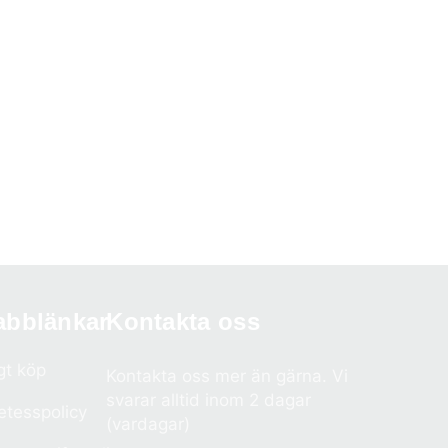
abblänkar
Kontakta oss
gt köp
Kontakta oss mer än gärna. Vi
svarar alltid inom 2 dagar
etesspolicy
(vardagar)