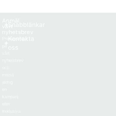
Anmäl
Snabblänkar
vårt
nyhetsbrev
Kontakta
Prenumerera
på
oss
vårt
nyhetsbrev
och
missa
aldrig
en
kampanj
eller
exklusiva