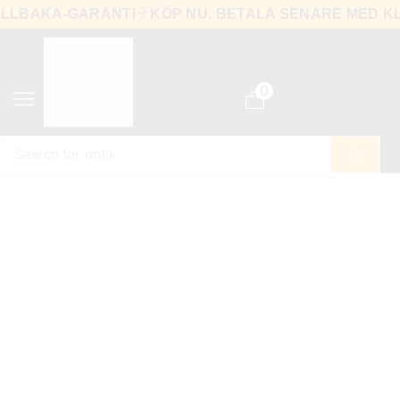
A-TILLBAKA-GARANTI
KÖP NU, BETALA SENARE ME
0
Search for
optik